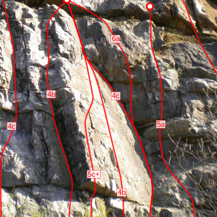
6a
4b
4c
5a
4c
5c+
4b