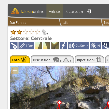
falesia
online
Falesie
Sicurezza

Sud Europa
Italia
Tos
2
Settore: Centrale
13m
2–6min
N
Foto
Discussioni
Ripetizioni
C
0
1
+