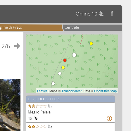
Online 10


gline di Prato
Centrale
2/6

Leaflet
| Maps ©
Thunderforest
, Data ©
OpenStreetMap
LE VIE DEL SETTORE
2
Meglio Palaia
4b

2