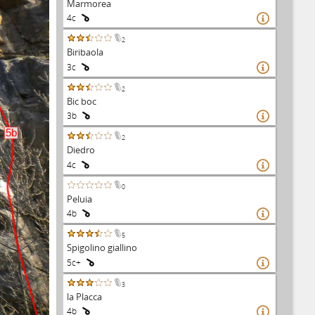
Marmorea
4c

2
Biribaola
3c

2
Bic boc
3b

5b
2
Diedro
4c

0
Peluia
4b

5
Spigolino giallino
5c+

3
la Placca
4b
