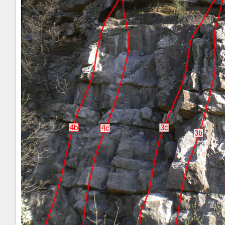
4b
3c
4c
3b