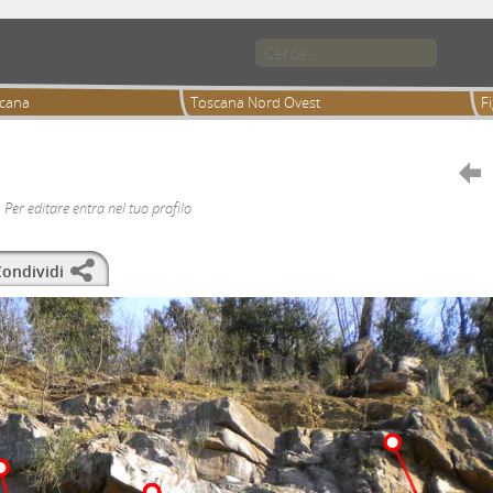
cana
Toscana Nord Ovest
Fi

Per editare entra nel tuo profilo
ondividi