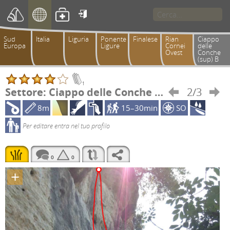

Sud
Italia
Liguria
Ponente
Finalese
Rian
Ciappo
Europa
Ligure
Cornei
delle
Ovest
Conche
(sup) B
1
Settore: Ciappo delle Conche (sup) B
2/3


8m
15–30min
SO
Per editare entra nel tuo profilo
0
0
+