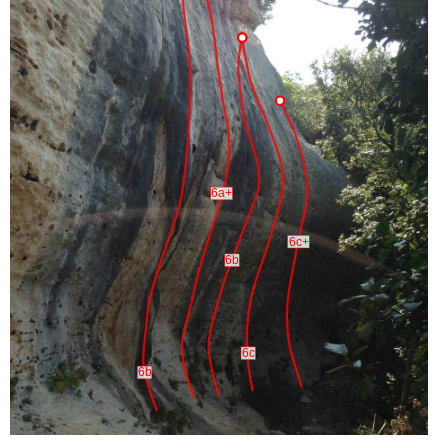
6a+
6c+
6b
6c
6b