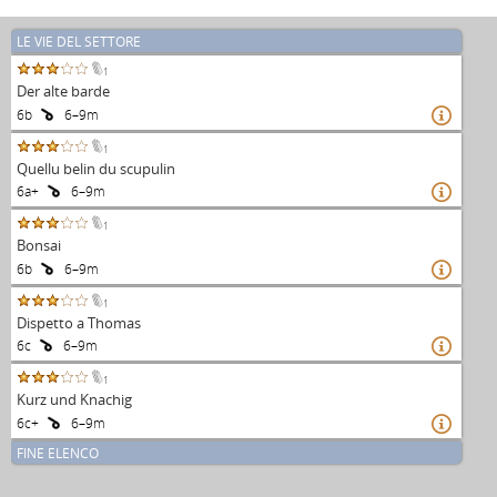
LE VIE DEL SETTORE
1
Der alte barde
6b
6–9m

1
Quellu belin du scupulin
6a+
6–9m

1
Bonsai
6b
6–9m

1
Dispetto a Thomas
6c
6–9m

1
Kurz und Knachig
6c+
6–9m

FINE ELENCO