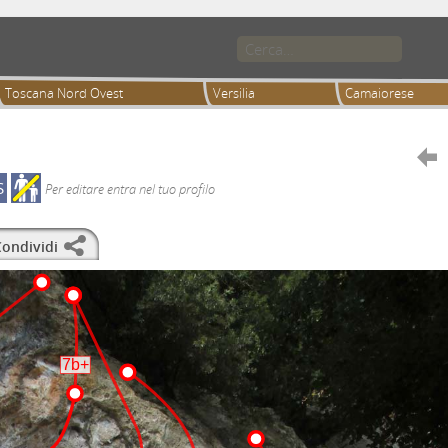
Toscana Nord Ovest
Versilia
Camaiorese

S
Per editare entra nel tuo profilo
ondividi
7b+