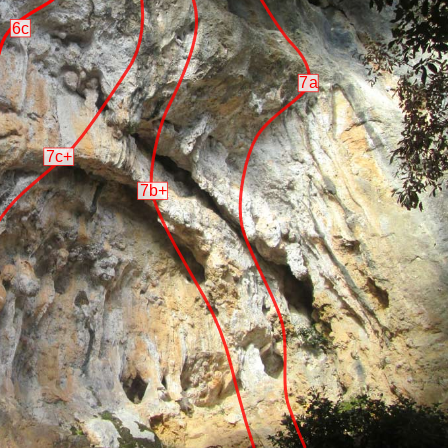
6c
7a
7c+
7b+