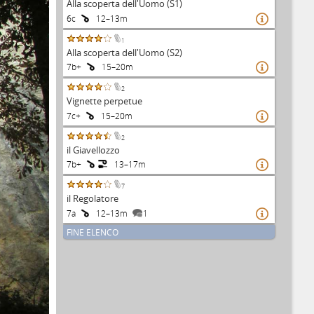
Alla scoperta dell'Uomo (S1)
6c
12–13m

1
Alla scoperta dell'Uomo (S2)
7b+
15–20m

2
Vignette perpetue
7c+
15–20m

2
il Giavellozzo
7b+
13–17m

7
il Regolatore
7a
12–13m
1

FINE ELENCO