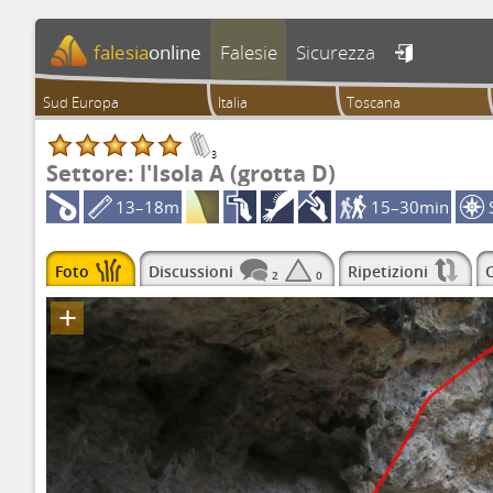
falesia
online
Falesie
Sicurezza

Sud Europa
Italia
Toscana
3
Settore: l'Isola A (grotta D)
13–18m
15–30min
Foto
Discussioni
Ripetizioni
C
2
0
+