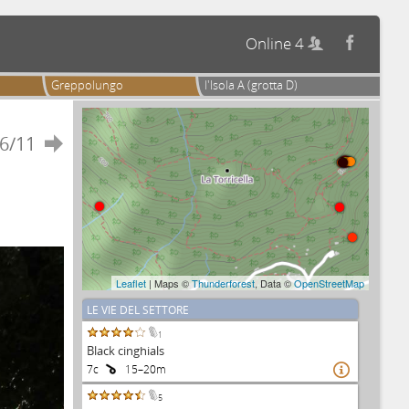
Online 4


Greppolungo
l'Isola A (grotta D)
6/11

Leaflet
| Maps ©
Thunderforest
, Data ©
OpenStreetMap
LE VIE DEL SETTORE
1
Black cinghials
7c
15–20m

5