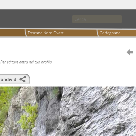
Toscana Nord Ovest
Garfagnana

Per editare entra nel tuo profilo
ondividi