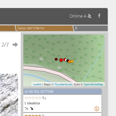
Online 4


Sasso dell'Inferno
B
2/7

Leaflet
| Maps ©
Thunderforest
, Data ©
OpenStreetMap
LE VIE DEL SETTORE
0
L'idealista
7b
