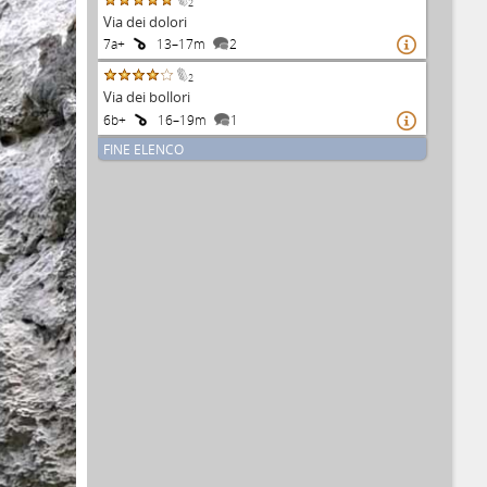
2
Via dei dolori
7a+
13–17m
2

2
Via dei bollori
6b+
16–19m
1

FINE ELENCO