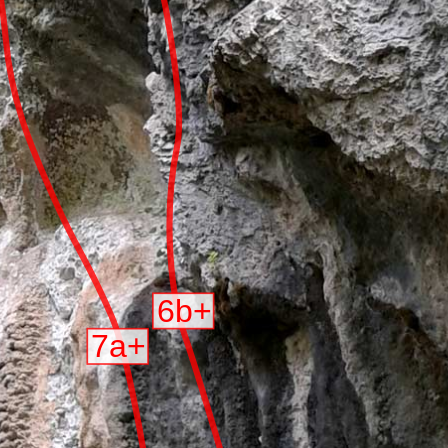
6b+
7a+