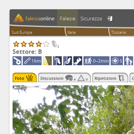
falesia
online
Falesie
Sicurezza

Sud Europa
Italia
Toscana
2
Settore: B
16m
0–2min
S
Foto
Discussioni
Ripetizioni
C
4
0