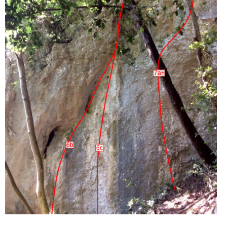
7a+
6b
6c