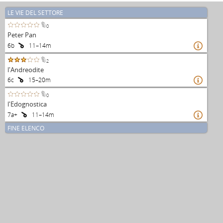
LE VIE DEL SETTORE
0
Peter Pan
6b
11–14m

2
l'Andreodite
6c
15–20m

0
l'Edognostica
7a+
11–14m

FINE ELENCO