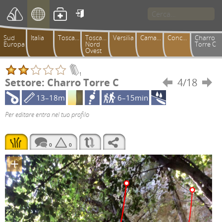

Sud
Italia
Toscana
Toscana
Versilia
Camaiorese
Conchiusori
Charro
Europa
Nord
Torre C
Ovest
1
Settore: Charro Torre C
4/18


13–18m
6–15min
Per editare entra nel tuo profilo
0
0
+