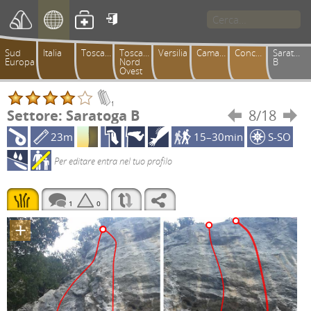

Sud
Italia
Toscana
Toscana
Versilia
Camaiorese
Conchiusori
Saratoga
Europa
Nord
B
Ovest
1
Settore: Saratoga B
8/18


23m
15–30min
S-SO
Per editare entra nel tuo profilo
1
0
+