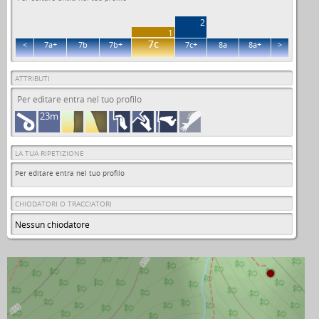
2
1
7c
<
7a+
7b
7b+
7c+
8a
8a+
>
ATTRIBUTI
Per editare entra nel tuo profilo
23m
LA TUA RIPETIZIONE
Per editare entra nel tuo profilo
CHIODATORI O TRACCIATORI
Nessun chiodatore