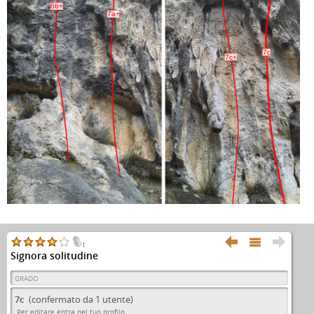
6b+
7a+
7c
7c+



1
Signora solitudine
GRADO
7c
(confermato da 1 utente)
Per editare entra nel tuo profilo