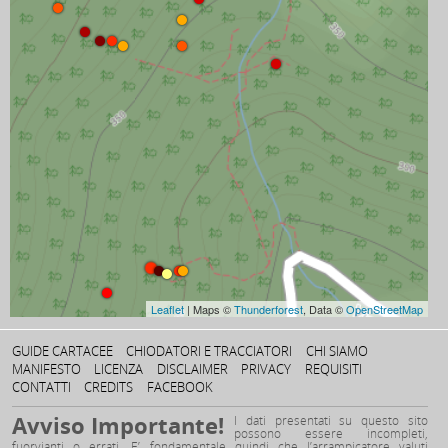
Leaflet
| Maps ©
Thunderforest
, Data ©
OpenStreetMap
GUIDE CARTACEE
CHIODATORI E TRACCIATORI
CHI SIAMO
MANIFESTO
LICENZA
DISCLAIMER
PRIVACY
REQUISITI
CONTATTI
CREDITS
FACEBOOK
Avviso Importante!
I dati presentati su questo sito
possono essere incompleti,
fuorvianti o errati. E’ fondamentale quindi che l’arrampicatore valuti