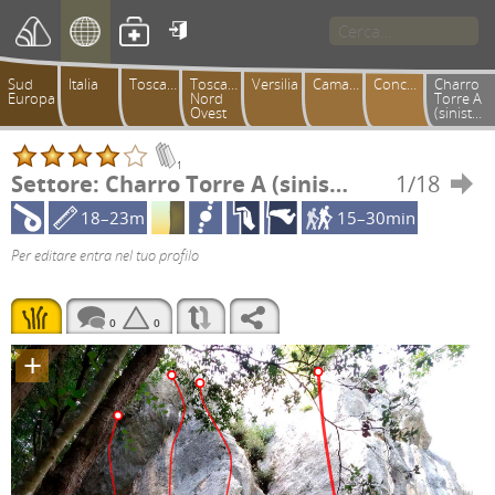

Sud
Italia
Toscana
Toscana
Versilia
Camaiorese
Conchiusori
Charro
Europa
Nord
Torre A
Ovest
(sinistra)
1
Settore: Charro Torre A (sinistra)
1/18

18–23m
15–30min
Per editare entra nel tuo profilo
0
0
+