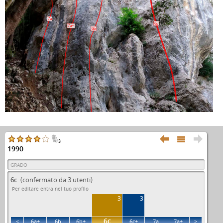
7a
6c
7a+
6b



3
1990
GRADO
6c
(confermato da 3 utenti)
Per editare entra nel tuo profilo
3
3
6c
<
6a+
6b
6b+
6c+
7a
7a+
>