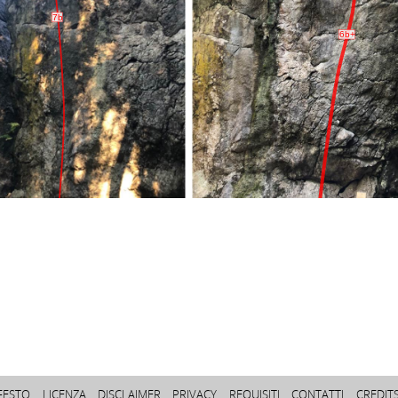
7b
6b+
FESTO
LICENZA
DISCLAIMER
PRIVACY
REQUISITI
CONTATTI
CREDIT