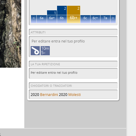
2
2
1
6b+
<
6a
6a+
6b
6c
6c+
7a
>
ATTRIBUTI
Per editare entra nel tuo profilo
10m
5–
LA TUA RIPETIZIONE
Per editare entra nel tuo profilo
CHIODATORI O TRACCIATORI
2020
Bernardini
2020
Molesti
S