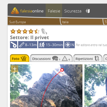
falesia
online
Falesie
Sicurezza

Sud Europa
Italia
T
3
Settore: Il privet
8–13m
15–30min
N
Per editare entra nel tuo
Foto
Discussioni
Ripetizioni
C
1
0
+