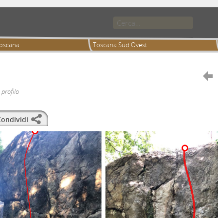
oscana
Toscana Sud Ovest

 profilo
ondividi