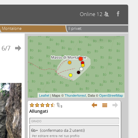
Online 12


Montalone
Il privet
6/7

Leaflet
| Maps ©
Thunderforest
, Data ©
OpenStreetMap



3
Allungati
GRADO
6b+
(confermato da 2 utenti)
Per editare entra nel tuo profilo