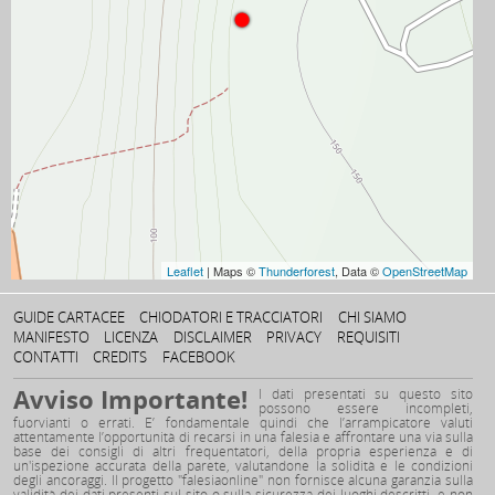
Leaflet
| Maps ©
Thunderforest
, Data ©
OpenStreetMap
GUIDE CARTACEE
CHIODATORI E TRACCIATORI
CHI SIAMO
MANIFESTO
LICENZA
DISCLAIMER
PRIVACY
REQUISITI
CONTATTI
CREDITS
FACEBOOK
Avviso Importante!
I dati presentati su questo sito
possono essere incompleti,
fuorvianti o errati. E’ fondamentale quindi che l’arrampicatore valuti
attentamente l’opportunità di recarsi in una falesia e affrontare una via sulla
base dei consigli di altri frequentatori, della propria esperienza e di
un'ispezione accurata della parete, valutandone la solidità e le condizioni
degli ancoraggi. Il progetto "falesiaonline" non fornisce alcuna garanzia sulla
validità dei dati presenti sul sito o sulla sicurezza dei luoghi descritti, e non