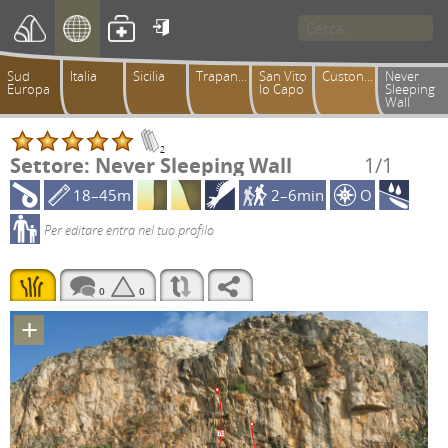

Sud
Italia
Sicilia
Trapanese
San Vito
Custonaci
Never
Europa
lo Capo
Sleeping
Wall
2
Settore: Never Sleeping Wall
1/1
18–45m
2–6min
O
Per editare entra nel tuo profilo
0
0
+
7c