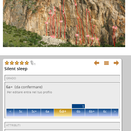
8a
7a
6b+
?
7b+
6c+
5c
6a
6c+
7a+
6b+
6a+
8a+
6b
8a



1
Silent sleep
GRADO
6a+
(da confermare)
Per editare entra nel tuo profilo
1
6a+
<
5c
5c+
6a
6b
6b+
6c
>
ATTRIBUTI