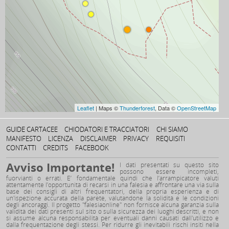
Leaflet
| Maps ©
Thunderforest
, Data ©
OpenStreetMap
GUIDE CARTACEE
CHIODATORI E TRACCIATORI
CHI SIAMO
MANIFESTO
LICENZA
DISCLAIMER
PRIVACY
REQUISITI
CONTATTI
CREDITS
FACEBOOK
Avviso Importante!
I dati presentati su questo sito
possono essere incompleti,
fuorvianti o errati. E’ fondamentale quindi che l’arrampicatore valuti
attentamente l’opportunità di recarsi in una falesia e affrontare una via sulla
base dei consigli di altri frequentatori, della propria esperienza e di
un'ispezione accurata della parete, valutandone la solidità e le condizioni
degli ancoraggi. Il progetto "falesiaonline" non fornisce alcuna garanzia sulla
validità dei dati presenti sul sito o sulla sicurezza dei luoghi descritti, e non
si assume alcuna responsabilità per eventuali danni causati dall'utilizzo e
dalla frequentazione degli stessi. Per ridurre gli inevitabili rischi insiti nella