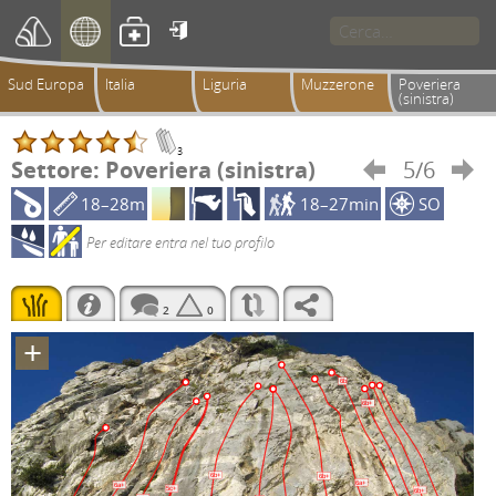

Sud Europa
Italia
Liguria
Muzzerone
Poveriera
(sinistra)
3
Settore: Poveriera (sinistra)
5/6


18–28m
18–27min
SO
Per editare entra nel tuo profilo
2
0
+
6b
6b+
6b+
6b+
6a+
6a+
5c+
6b+