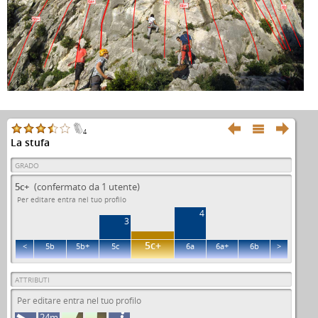
6a+
6b
6b+
6b
5b+



4
La stufa
GRADO
5c+
(confermato da 1 utente)
Per editare entra nel tuo profilo
4
3
5c+
<
5b
5b+
5c
6a
6a+
6b
>
ATTRIBUTI
Per editare entra nel tuo profilo
24m