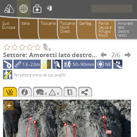

Sud
Italia
Toscana
Toscana
Garfagnana
Pania
Amoretti
Europa
Nord
Secca e
lato
Ovest
Rifugio
destro
Rossi
(alto)
0
Settore: Amoretti lato destro (alto)
2/6


13–23m
50–90min
NE
Per editare entra nel tuo profilo
0
0
+
6a+