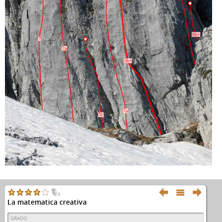
6b+
?
7a
6b+
7a
5c



1
La matematica creativa
GRADO