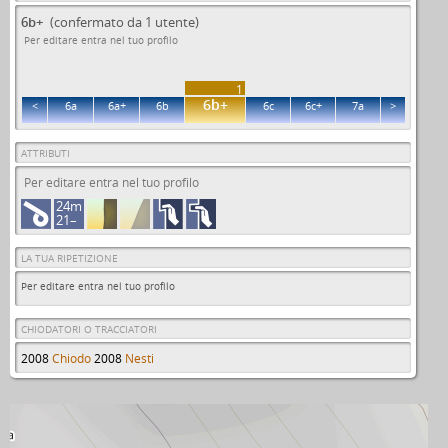
6b+
(confermato da 1 utente)
Per editare entra nel tuo profilo
1
6b+
<
6a
6a+
6b
6c
6c+
7a
>
ATTRIBUTI
Per editare entra nel tuo profilo
24m
21–
LA TUA RIPETIZIONE
Per editare entra nel tuo profilo
CHIODATORI O TRACCIATORI
2008
Chiodo
2008
Nesti