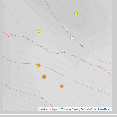
Leaflet
| Maps ©
Thunderforest
, Data ©
OpenStreetMap