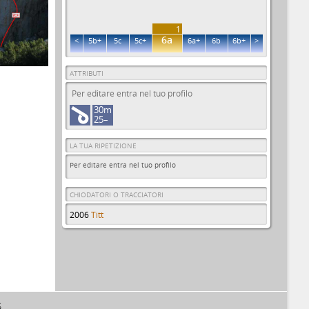
7c+
1
6a
<
5b+
5c
5c+
6a+
6b
6b+
>
ATTRIBUTI
Per editare entra nel tuo profilo
30m
25–
LA TUA RIPETIZIONE
Per editare entra nel tuo profilo
CHIODATORI O TRACCIATORI
2006
Titt
S