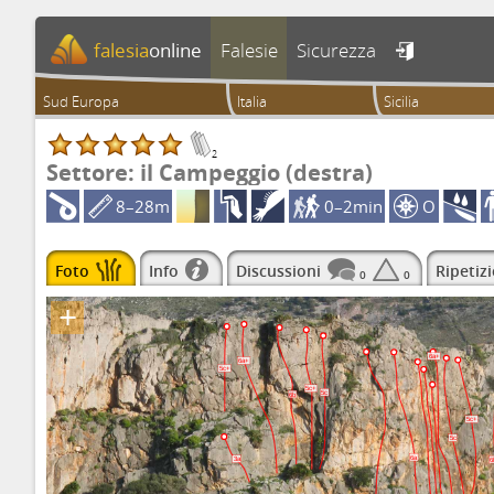
falesia
online
Falesie
Sicurezza

Sud Europa
Italia
Sicilia
2
Settore: il Campeggio (destra)
8–28m
0–2min
O
Foto
Info
Discussioni
Ripetizi
0
0
+
6a+
6a+
5c+
5c+
5c
6b
5c+
5c
6a
3a
6