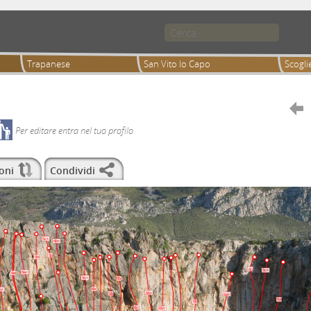
Trapanese
San Vito lo Capo
Scoglie

Per editare entra nel tuo profilo
oni
Condividi
5c+
6b+
5b
5b
6c
5c+
6a+
6a
5c+
6b
6b
b+
6b+
6b
6a+
6a
6b
6c
6b+