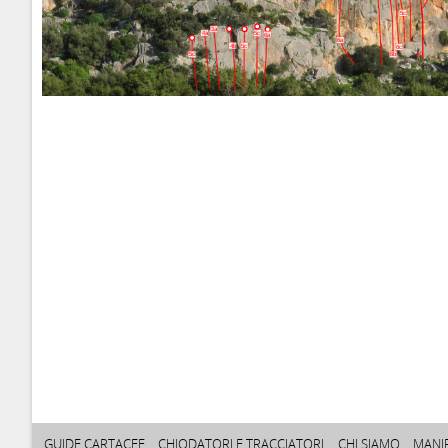
5c
3a
4a
5c
6a
6a
4b
5c
6c
5c
6b
GUIDE CARTACEE
CHIODATORI E TRACCIATORI
CHI SIAMO
MANI