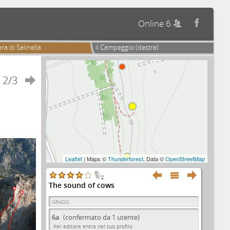
Online 6


ra di Salinella
il Campeggio (destra)
2/3

Leaflet
| Maps ©
Thunderforest
, Data ©
OpenStreetMap



2
The sound of cows
GRADO
6a
(confermato da 1 utente)
Per editare entra nel tuo profilo