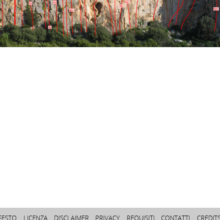
6a+
6a
5a
6b
6a+
6b+
5c
FESTO
LICENZA
DISCLAIMER
PRIVACY
REQUISITI
CONTATTI
CREDIT