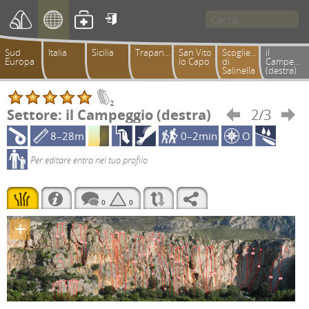

Sud
Italia
Sicilia
Trapanese
San Vito
Scogliera
il
Europa
lo Capo
di
Campeggi
Salinella
(destra)
2
Settore: il Campeggio (destra)
2/3


8–28m
0–2min
O
Per editare entra nel tuo profilo
0
0
+
6a+
6a+
5c+
5c+
6b+
5c+
5c
6b
5b
5b
5c+
6c
5c+
6a+
6a
5c
5c+
6b
6a
6b
3a
6b+
6b+
6b
6a+
6a
6b
6c
6b+
6a+
6a
5a
6b
5c
6a+
6b+
7c+
3a
4a
5c
6a
6a
4b
5c
6c
5c
6b
5c