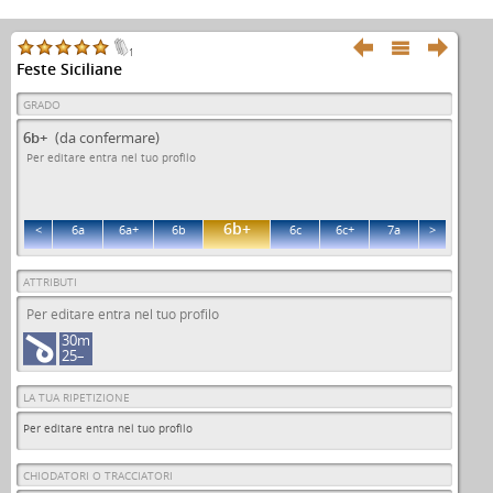



1
Feste Siciliane
GRADO
6b+
(da confermare)
Per editare entra nel tuo profilo
6b+
<
6a
6a+
6b
6c
6c+
7a
>
ATTRIBUTI
Per editare entra nel tuo profilo
30m
25–
LA TUA RIPETIZIONE
Per editare entra nel tuo profilo
CHIODATORI O TRACCIATORI