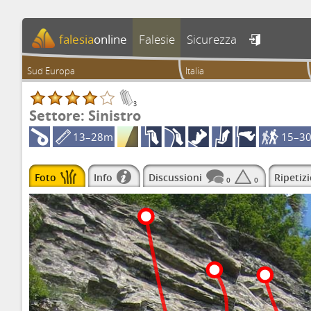
falesia
online
Falesie
Sicurezza

Sud Europa
Italia
3
Settore: Sinistro
13–28m
15–3
Foto
Info
Discussioni
Ripetizi
0
0