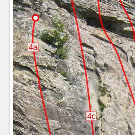
4a
4c