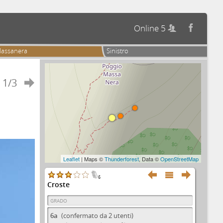
Online 5


assanera
Sinistro
1/3

Leaflet
| Maps ©
Thunderforest
, Data ©
OpenStreetMap



6
Croste
GRADO
6a
(confermato da 2 utenti)