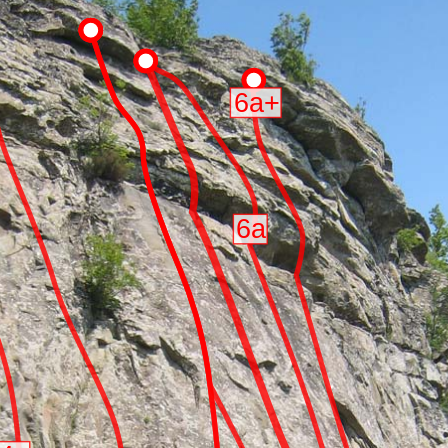
6a+
6a