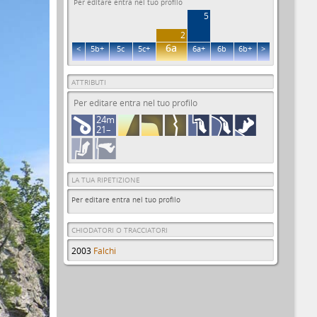
Per editare entra nel tuo profilo
5
2
6a
<
5b+
5c
5c+
6a+
6b
6b+
>
ATTRIBUTI
Per editare entra nel tuo profilo
24m
21–
LA TUA RIPETIZIONE
Per editare entra nel tuo profilo
CHIODATORI O TRACCIATORI
2003
Falchi