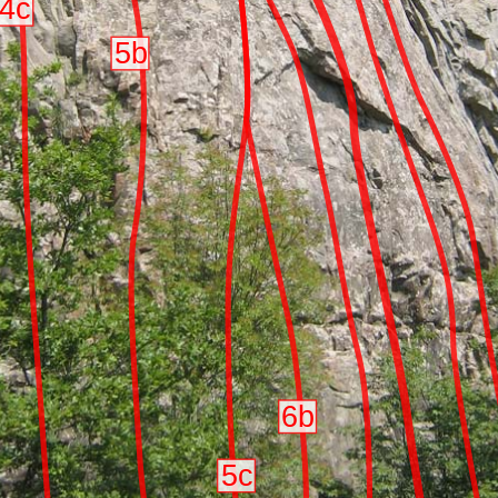
4c
5b
6b
5c