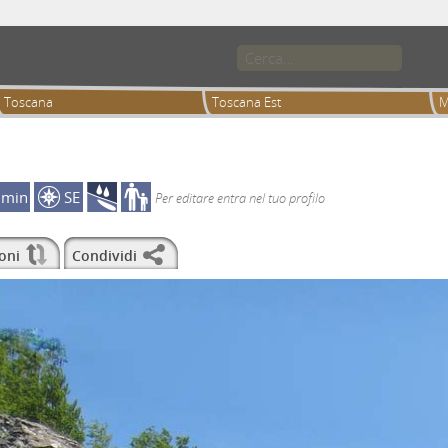
Toscana
Toscana Est
M
0min
SE
Per editare entra nel tuo profilo
oni
Condividi