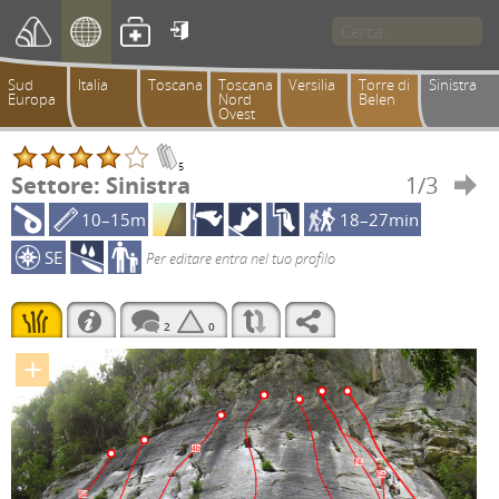

Sud
Italia
Toscana
Toscana
Versilia
Torre di
Sinistra
Europa
Nord
Belen
Ovest
5
Settore: Sinistra
1/3

10–15m
18–27min
SE
Per editare entra nel tuo profilo
2
0
+
4b
NL
6a
5a