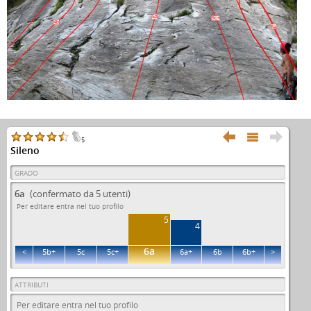
5a
5c+
4b
6a



5
Sileno
GRADO
6a
(confermato da 5 utenti)
Per editare entra nel tuo profilo
5
4
6a
<
5b+
5c
5c+
6a+
6b
6b+
>
ATTRIBUTI
Per editare entra nel tuo profilo