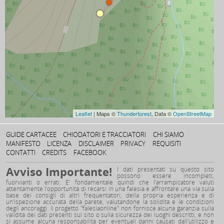
Leaflet
| Maps ©
Thunderforest
, Data ©
OpenStreetMap
GUIDE CARTACEE
CHIODATORI E TRACCIATORI
CHI SIAMO
MANIFESTO
LICENZA
DISCLAIMER
PRIVACY
REQUISITI
CONTATTI
CREDITS
FACEBOOK
Avviso Importante!
I dati presentati su questo sito
possono essere incompleti,
fuorvianti o errati. E’ fondamentale quindi che l’arrampicatore valuti
attentamente l’opportunità di recarsi in una falesia e affrontare una via sulla
base dei consigli di altri frequentatori, della propria esperienza e di
un'ispezione accurata della parete, valutandone la solidità e le condizioni
degli ancoraggi. Il progetto "falesiaonline" non fornisce alcuna garanzia sulla
validità dei dati presenti sul sito o sulla sicurezza dei luoghi descritti, e non
si assume alcuna responsabilità per eventuali danni causati dall'utilizzo e