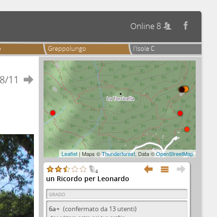
Online 8


e
Greppolungo
l'Isola C
8/11

Leaflet
| Maps ©
Thunderforest
, Data ©
OpenStreetMap



4
un Ricordo per Leonardo
GRADO
6a+
(confermato da 13 utenti)