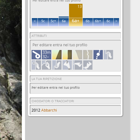
Per editare entra nel tuo profilo
13
6a+
<
5c
5c+
6a
6b
6b+
6c
>
ATTRIBUTI
Per editare entra nel tuo profilo
33m
32–
LA TUA RIPETIZIONE
Per editare entra nel tuo profilo
CHIODATORI O TRACCIATORI
2012
Abbarchi