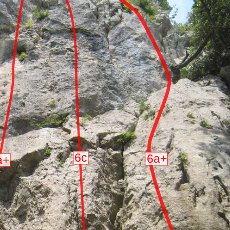
6c
6a+
a+