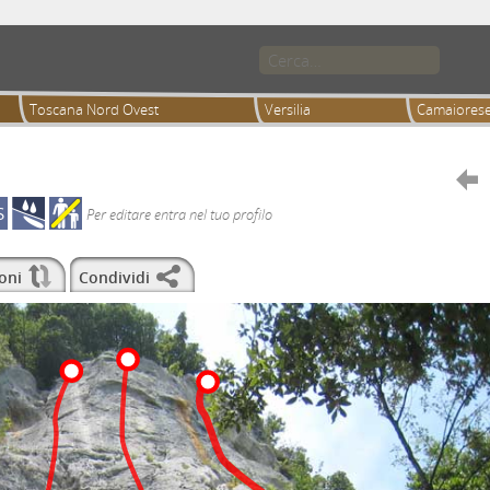
Toscana Nord Ovest
Versilia
Camaiores

S
Per editare entra nel tuo profilo
oni
Condividi