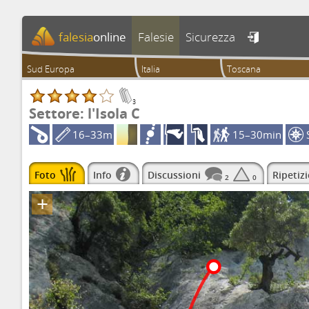
falesia
online
Falesie
Sicurezza

Sud Europa
Italia
Toscana
3
Settore: l'Isola C
16–33m
15–30min
Foto
Info
Discussioni
Ripetizi
2
0
+