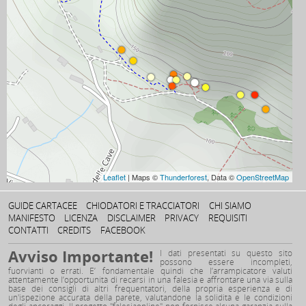
Leaflet
| Maps ©
Thunderforest
, Data ©
OpenStreetMap
GUIDE CARTACEE
CHIODATORI E TRACCIATORI
CHI SIAMO
MANIFESTO
LICENZA
DISCLAIMER
PRIVACY
REQUISITI
CONTATTI
CREDITS
FACEBOOK
Avviso Importante!
I dati presentati su questo sito
possono essere incompleti,
fuorvianti o errati. E’ fondamentale quindi che l’arrampicatore valuti
attentamente l’opportunità di recarsi in una falesia e affrontare una via sulla
base dei consigli di altri frequentatori, della propria esperienza e di
un'ispezione accurata della parete, valutandone la solidità e le condizioni