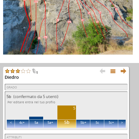
6a+
3b
3a
3a
3a
5c
4a
5a+
3a
5a+
5c



5
Diedro
GRADO
5b
(confermato da 5 utenti)
Per editare entra nel tuo profilo
5
5b
<
4c+
5a
5a+
5b+
5c
5c+
>
ATTRIBUTI