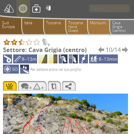

Sud
Italia
Toscana
Toscana
Monsummano
Cava
Europa
Nord
Grigia
Ovest
(centro)
3
Settore: Cava Grigia (centro)
10/14


8–13m
8–13min
SO
Per editare entra nel tuo profilo
0
0
+
5b
6a
5b