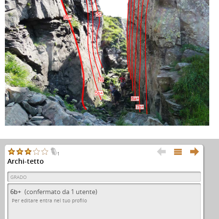
5c
6b+
NL
5b+
6a+
7b+



1
Archi-tetto
GRADO
6b+
(confermato da 1 utente)
Per editare entra nel tuo profilo