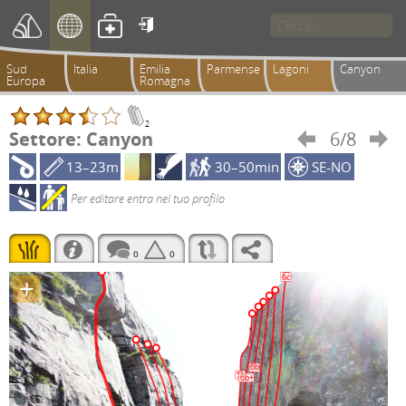

Sud
Italia
Emilia
Parmense
Lagoni
Canyon
Europa
Romagna
2
Settore: Canyon
6/8


13–23m
30–50min
SE-NO
Per editare entra nel tuo profilo
0
0
+
6c
6b
5b
6b+