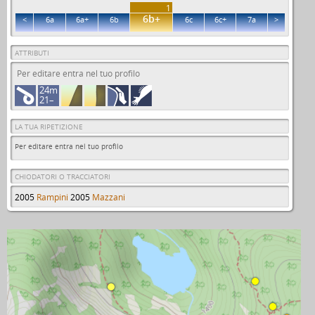
1
6b+
<
6a
6a+
6b
6c
6c+
7a
>
ATTRIBUTI
Per editare entra nel tuo profilo
24m
21–
LA TUA RIPETIZIONE
Per editare entra nel tuo profilo
CHIODATORI O TRACCIATORI
2005
Rampini
2005
Mazzani