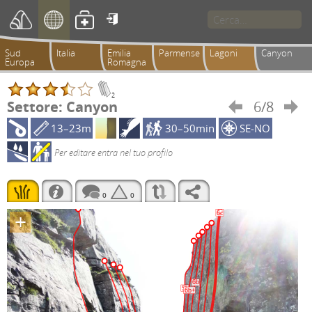

Sud
Italia
Emilia
Parmense
Lagoni
Canyon
Europa
Romagna
2
Settore: Canyon
6/8


13–23m
30–50min
SE-NO
Per editare entra nel tuo profilo
0
0
+
6c
6b
5b
6b+