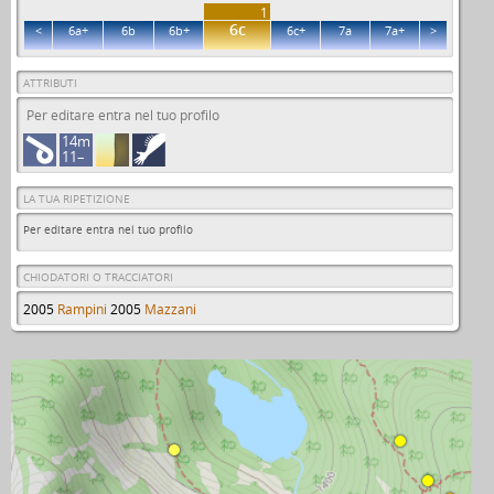
1
6c
<
6a+
6b
6b+
6c+
7a
7a+
>
ATTRIBUTI
Per editare entra nel tuo profilo
14m
11–
LA TUA RIPETIZIONE
Per editare entra nel tuo profilo
CHIODATORI O TRACCIATORI
2005
Rampini
2005
Mazzani