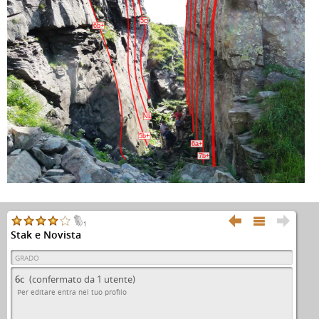
5c
6b+
NL
5b+
6a+
7b+



1
Stak e Novista
GRADO
6c
(confermato da 1 utente)
Per editare entra nel tuo profilo