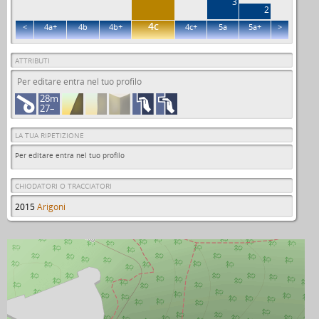
3
2
4c
<
4a+
4b
4b+
4c+
5a
5a+
>
ATTRIBUTI
Per editare entra nel tuo profilo
28m
27–
LA TUA RIPETIZIONE
Per editare entra nel tuo profilo
CHIODATORI O TRACCIATORI
2015
Arigoni