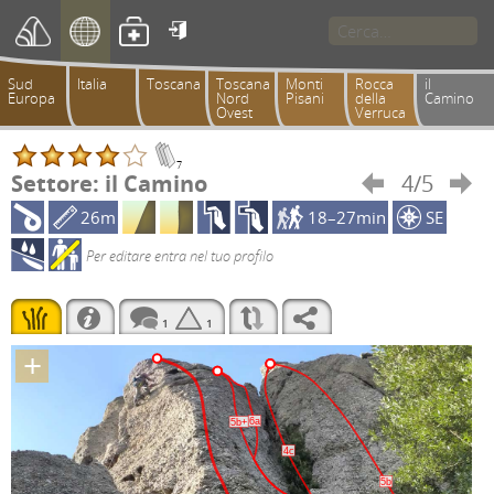

Sud
Italia
Toscana
Toscana
Monti
Rocca
il
Europa
Nord
Pisani
della
Camino
Ovest
Verruca
7
Settore: il Camino
4/5


26m
18–27min
SE
Per editare entra nel tuo profilo
1
1
+
6a
5b+
4c
5b