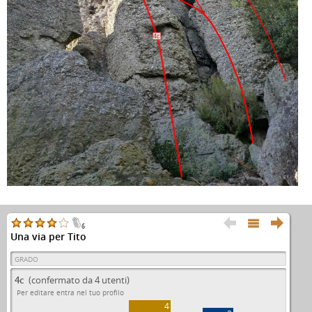
4c



6
Una via per Tito
GRADO
4c
(confermato da 4 utenti)
Per editare entra nel tuo profilo
4