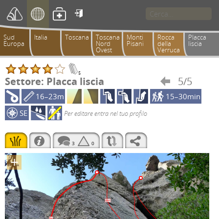

Sud
Italia
Toscana
Toscana
Monti
Rocca
Placca
Europa
Nord
Pisani
della
liscia
Ovest
Verruca
5
Settore: Placca liscia
5/5

16–23m
15–30min
SE
Per editare entra nel tuo profilo
3
0
+
6b+
5a