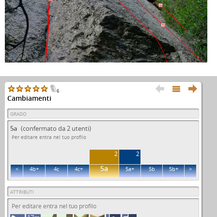
6a
6b



6
Cambiamenti
GRADO
5a
(confermato da 2 utenti)
Per editare entra nel tuo profilo
2
2
5a
<
4b+
4c
4c+
5a+
5b
5b+
>
ATTRIBUTI
Per editare entra nel tuo profilo