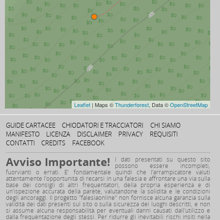
Leaflet
| Maps ©
Thunderforest
, Data ©
OpenStreetMap
GUIDE CARTACEE
CHIODATORI E TRACCIATORI
CHI SIAMO
MANIFESTO
LICENZA
DISCLAIMER
PRIVACY
REQUISITI
CONTATTI
CREDITS
FACEBOOK
Avviso Importante!
I dati presentati su questo sito
possono essere incompleti,
fuorvianti o errati. E’ fondamentale quindi che l’arrampicatore valuti
attentamente l’opportunità di recarsi in una falesia e affrontare una via sulla
base dei consigli di altri frequentatori, della propria esperienza e di
un'ispezione accurata della parete, valutandone la solidità e le condizioni
degli ancoraggi. Il progetto "falesiaonline" non fornisce alcuna garanzia sulla
validità dei dati presenti sul sito o sulla sicurezza dei luoghi descritti, e non
si assume alcuna responsabilità per eventuali danni causati dall'utilizzo e
dalla frequentazione degli stessi. Per ridurre gli inevitabili rischi insiti nella