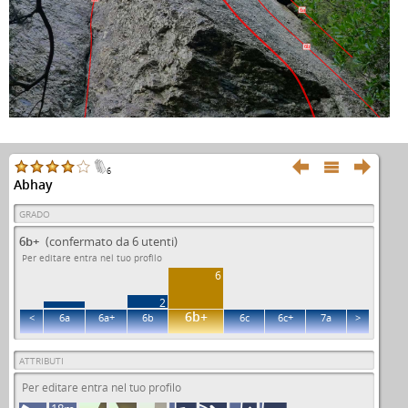
6a
6b



6
Abhay
GRADO
6b+
(confermato da 6 utenti)
Per editare entra nel tuo profilo
6
2
6b+
<
6a
6a+
6b
6c
6c+
7a
>
ATTRIBUTI
Per editare entra nel tuo profilo