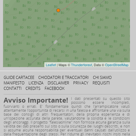
Leaflet
| Maps ©
Thunderforest
, Data ©
OpenStreetMap
GUIDE CARTACEE
CHIODATORI E TRACCIATORI
CHI SIAMO
MANIFESTO
LICENZA
DISCLAIMER
PRIVACY
REQUISITI
CONTATTI
CREDITS
FACEBOOK
Avviso Importante!
I dati presentati su questo sito
possono essere incompleti,
fuorvianti o errati. E’ fondamentale quindi che l’arrampicatore valuti
attentamente l’opportunità di recarsi in una falesia e affrontare una via sulla
base dei consigli di altri frequentatori, della propria esperienza e di
un'ispezione accurata della parete, valutandone la solidità e le condizioni
degli ancoraggi. Il progetto "falesiaonline" non fornisce alcuna garanzia sulla
validità dei dati presenti sul sito o sulla sicurezza dei luoghi descritti, e non
si assume alcuna responsabilità per eventuali danni causati dall'utilizzo e
dalla frequentazione degli stessi. Per ridurre gli inevitabili rischi insiti nella