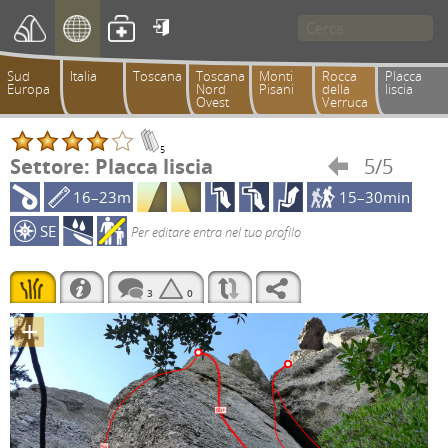

Sud
Italia
Toscana
Toscana
Monti
Rocca
Placca
Europa
Nord
Pisani
della
liscia
Ovest
Verruca
5
Settore: Placca liscia
5/5

16–23m
15–30min
SE
Per editare entra nel tuo profilo
3
0
+
6b+
5a