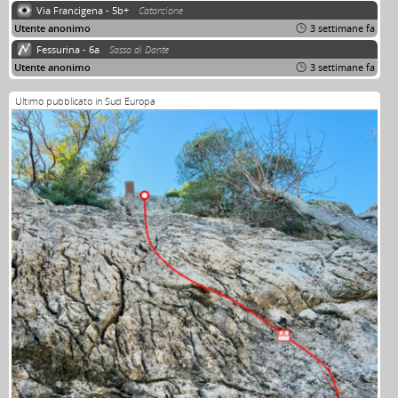
Via Francigena - 5b+
Catarcione
Utente anonimo
3 settimane fa
Fessurina - 6a
Sasso di Dante
Utente anonimo
3 settimane fa
Ultimo pubblicato in Sud Europa