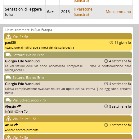
(sinistra)
Sensazioni di leggera
il Paretone
6a+
2013
Monsummano
follia
(sinistra)
Ultimi commenti in Sud Europa
Via:
? - 4a
paul30
11 giorni fa
Attenzione ai nidi di ape a metà del 4a sulla destra
Settore:
Eva ed Erne
Giorgio Edo Vannucci
4 settimane fa
Le valutazioni delle vie sono abbastanza compresse... | Data la conformazione della
roccia,anche i...
Settore:
Eva ed Erne
Giorgio Edo Vannucci
4 settimane fa
Falesia completamente rivalutata,ripulita ad opera del cai Parma. | Ad oggi sono presenti
trenta...
Via:
Schiaccianoci - 7b
Alessio
5 settimane fa
Infatti NON è 7b
Via:
Spunti' - 5c
Ah.ia
7 settimane fa
Alveare ancora presente
Via:
? - 5a