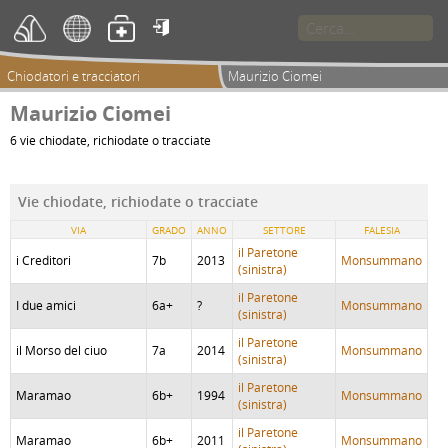

Chiodatori e tracciatori
Maurizio Ciomei
Maurizio Ciomei
6 vie chiodate, richiodate o tracciate
Vie chiodate, richiodate o tracciate
VIA
GRADO
ANNO
SETTORE
FALESIA
il Paretone
i Creditori
7b
2013
Monsummano
(sinistra)
il Paretone
I due amici
6a+
?
Monsummano
(sinistra)
il Paretone
il Morso del ciuo
7a
2014
Monsummano
(sinistra)
il Paretone
Maramao
6b+
1994
Monsummano
(sinistra)
il Paretone
Maramao
6b+
2011
Monsummano