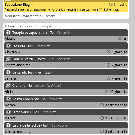
Sebastiano Biagini
3 mesi fa
Pagina che merita un aggiornamento: praticamente la via senza nome "?" è diventata...
Vedi tutti i commenti più recenti…
Ultime ripetizioni in Sud Europa
Terapia occupazionale - 7a
Candalla
Alessio
ieri
Eta Beta - 6a+
Rocchette
Claudio 65
4 giorni fa
Ladri di corde (I sosta) - 6b
Rocchette
Utente anonimo
7 giorni fa
Cercando Jesu - 7a
Casoli
vanella
7 giorni fa
Giuliana - 6a
Avane (Vecchiano)
Ah.ia
10 giorni fa
Calma apparente - 6a
Rocchette
DANZO
3 settimane fa
Stradivarius - 6b+
Rocchette
DANZO
3 settimane fa
La via della radice - 6a+
Catarcione
Utente anonimo
3 settimane fa