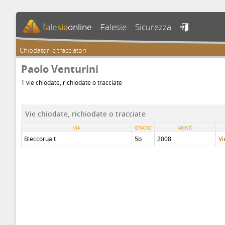
falesia
online
Falesie
Sicurezza

Chiodatori e tracciatori
Paolo Venturini
1 vie chiodate, richiodate o tracciate
Vie chiodate, richiodate o tracciate
VIA
GRADO
ANNO
Bleccoruait
5b
2008
Vi