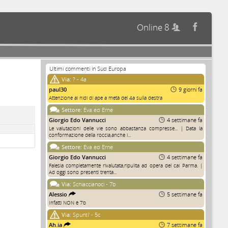
Online 8


Ultimi commenti in Sud Europa
Via:
? - 4a
paul30
9 giorni fa
Attenzione ai nidi di ape a metà del 4a sulla destra
Settore:
Eva ed Erne
Giorgio Edo Vannucci
4 settimane fa
Le valutazioni delle vie sono abbastanza compresse... | Data la
conformazione della roccia,anche i...
Settore:
Eva ed Erne
Giorgio Edo Vannucci
4 settimane fa
Falesia completamente rivalutata,ripulita ad opera del cai Parma. |
Ad oggi sono presenti trenta...
Via:
Schiaccianoci - 7b
Alessio
5 settimane fa
Infatti NON è 7b
Via:
Spunti' - 5c
Ah.ia
7 settimane fa