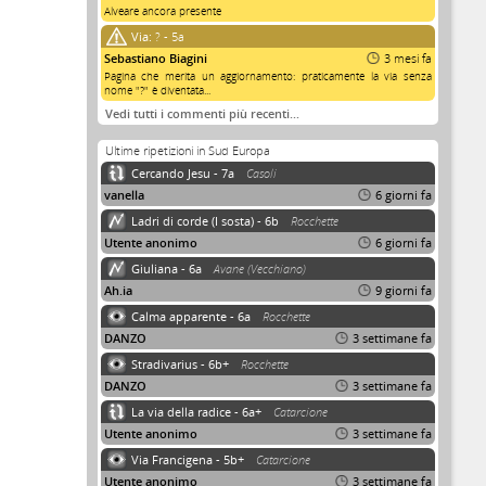
Alveare ancora presente
Via:
? - 5a
Sebastiano Biagini
3 mesi fa
Pagina che merita un aggiornamento: praticamente la via senza
nome "?" è diventata...
Vedi tutti i commenti più recenti…
Ultime ripetizioni in Sud Europa
Cercando Jesu - 7a
Casoli
vanella
6 giorni fa
Ladri di corde (I sosta) - 6b
Rocchette
Utente anonimo
6 giorni fa
Giuliana - 6a
Avane (Vecchiano)
Ah.ia
9 giorni fa
Calma apparente - 6a
Rocchette
DANZO
3 settimane fa
Stradivarius - 6b+
Rocchette
DANZO
3 settimane fa
La via della radice - 6a+
Catarcione
Utente anonimo
3 settimane fa
Via Francigena - 5b+
Catarcione
Utente anonimo
3 settimane fa