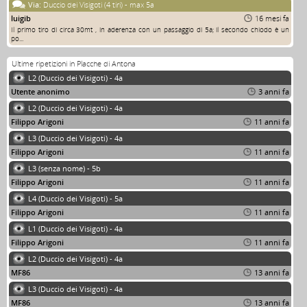
Via:
Duccio dei Visigoti (4 tiri) - max 5a
luigib
16 mesi fa
Il primo tiro di circa 30mt , in aderenza con un passaggio di 5a; il secondo chiodo è un
po...
Ultime ripetizioni in Placche di Antona
L2 (Duccio dei Visigoti) - 4a
Utente anonimo
3 anni fa
L2 (Duccio dei Visigoti) - 4a
Filippo Arigoni
11 anni fa
L3 (Duccio dei Visigoti) - 4a
Filippo Arigoni
11 anni fa
L3 (senza nome) - 5b
Filippo Arigoni
11 anni fa
L4 (Duccio dei Visigoti) - 5a
Filippo Arigoni
11 anni fa
L1 (Duccio dei Visigoti) - 4a
Filippo Arigoni
11 anni fa
L2 (Duccio dei Visigoti) - 4a
MF86
13 anni fa
L3 (Duccio dei Visigoti) - 4a
MF86
13 anni fa