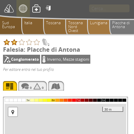

Sud
Italia
Toscana
Toscana
Lunigiana
Placche di
Europa
Nord
Antona
Ovest
2
Falesia: Placche di Antona
Conglomerato
Inverno, Mezze stagioni
Per editare entra nel tuo profilo
0
0
5a
6a
7a
8a
30 m