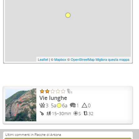
Leaflet
| ©
Mapbox
©
OpenStreetMap
Migliora questa mappa
1
Vie lunghe
3
5a
6a
1
0
15–30min
S
32
Ultimi commenti in Placche di Antona