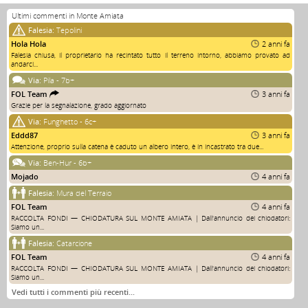
Ultimi commenti in Monte Amiata
Falesia:
Tepolini
Hola Hola
2 anni fa
Falesia chiusa, il proprietario ha recintato tutto il terreno intorno, abbiamo provato ad
andarci...
Via:
Pila - 7b+
FOL Team
3 anni fa
Grazie per la segnalazione, grado aggiornato
Via:
Funghetto - 6c+
Eddd87
3 anni fa
Attenzione, proprio sulla catena è caduto un albero intero, è in incastrato tra due...
Via:
Ben-Hur - 6b+
Mojado
4 anni fa
Falesia:
Mura del Terraio
FOL Team
4 anni fa
RACCOLTA FONDI — CHIODATURA SUL MONTE AMIATA | Dall'annuncio dei chiodatori:
Siamo un...
Falesia:
Catarcione
FOL Team
4 anni fa
RACCOLTA FONDI — CHIODATURA SUL MONTE AMIATA | Dall'annuncio dei chiodatori:
Siamo un...
Vedi tutti i commenti più recenti…