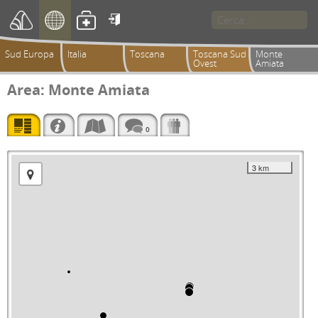

Sud Europa
Italia
Toscana
Toscana Sud
Monte
Ovest
Amiata
Area: Monte Amiata
0
3 km