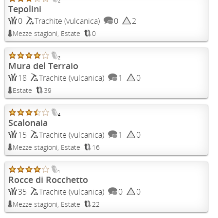
2
Tepolini
0
Trachite (vulcanica)
0
2
Mezze stagioni, Estate
0
2
Mura del Terraio
18
Trachite (vulcanica)
1
0
Estate
39
4
Scalonaia
15
Trachite (vulcanica)
1
0
Mezze stagioni, Estate
16
1
Rocce di Rocchetto
35
Trachite (vulcanica)
0
0
Mezze stagioni, Estate
22