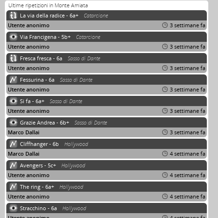
Ultime ripetizioni in Monte Amiata
La via della radice - 6a+
Catarcione
Utente anonimo
3 settimane fa
Via Francigena - 5b+
Catarcione
Utente anonimo
3 settimane fa
Fresca fresca - 6a
Sasso di Dante
Utente anonimo
3 settimane fa
Fessurina - 6a
Sasso di Dante
Utente anonimo
3 settimane fa
Si fa - 6a+
Sasso di Dante
Utente anonimo
3 settimane fa
Grazie Andrea - 6b+
Sasso di Dante
Marco Dallai
3 settimane fa
Cliffhanger - 6b
Hollywood
Marco Dallai
4 settimane fa
Avengers - 5c+
Hollywood
Utente anonimo
4 settimane fa
The ring - 6a+
Hollywood
Utente anonimo
4 settimane fa
Stracchino - 6a
Hollywood
Utente anonimo
4 settimane fa