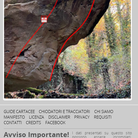
GUIDE CARTACEE
CHIODATORI E TRACCIATORI
CHI SIAMO
MANIFESTO
LICENZA
DISCLAIMER
PRIVACY
REQUISITI
CONTATTI
CREDITS
FACEBOOK
Avviso Importante!
I dati presentati su questo sito
possono essere incompleti,