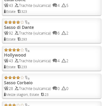
43
Trachite (vulcanica)
4
5
Estate
323
5
Sasso di Dante
92
Trachite (vulcanica)
6
2
Estate
293
6
Hollywood
43
Trachite (vulcanica)
4
2
Estate
233
3
Sasso Corbaio
28
Trachite (vulcanica)
0
0
Mezze stagioni, Estate
23