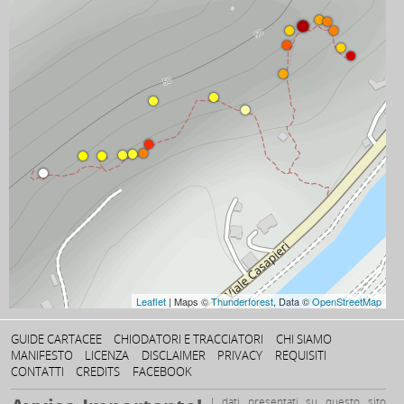
Leaflet
| Maps ©
Thunderforest
, Data ©
OpenStreetMap
GUIDE CARTACEE
CHIODATORI E TRACCIATORI
CHI SIAMO
MANIFESTO
LICENZA
DISCLAIMER
PRIVACY
REQUISITI
CONTATTI
CREDITS
FACEBOOK
I dati presentati su questo sito