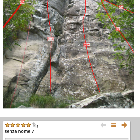
6b
6a
6b
6b+
6b+



3
senza nome 7