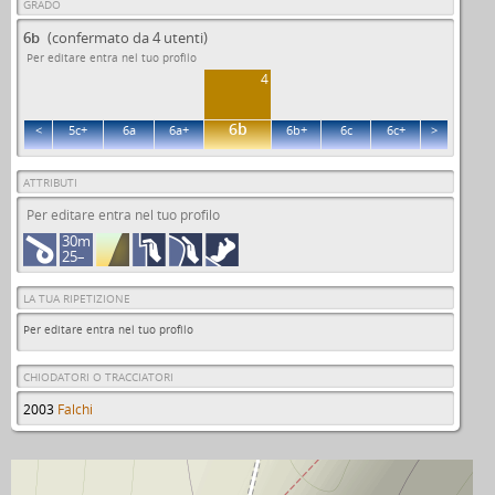
GRADO
6b
(confermato da 4 utenti)
Per editare entra nel tuo profilo
4
6b
<
5c+
6a
6a+
6b+
6c
6c+
>
ATTRIBUTI
Per editare entra nel tuo profilo
30m
25–
LA TUA RIPETIZIONE
Per editare entra nel tuo profilo
CHIODATORI O TRACCIATORI
2003
Falchi