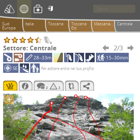

Sud
Italia
Toscana
Toscana
Massanera
Centrale
Europa
Est
4
Settore: Centrale
2/3


28–33m
15–30min
SE
Per editare entra nel tuo profilo
2
2
+