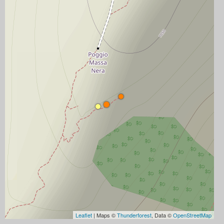
Leaflet
| Maps ©
Thunderforest
, Data ©
OpenStreetMap