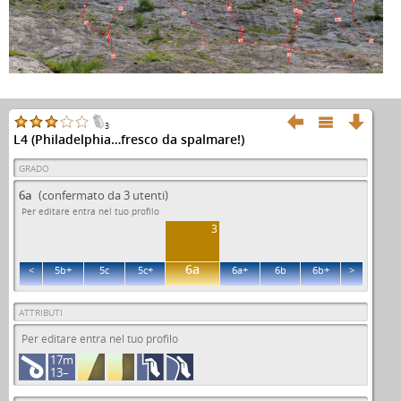
5c
5a
5c
5a
4c
6a+
5b
3b
5a
3a
4c



3
L4 (Philadelphia…fresco da spalmare!)
GRADO
6a
(confermato da 3 utenti)
Per editare entra nel tuo profilo
3
6a
<
5b+
5c
5c+
6a+
6b
6b+
>
ATTRIBUTI
Per editare entra nel tuo profilo
17m
13–