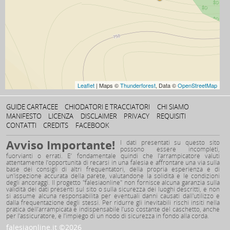
Leaflet
| Maps ©
Thunderforest
, Data ©
OpenStreetMap
GUIDE CARTACEE
CHIODATORI E TRACCIATORI
CHI SIAMO
MANIFESTO
LICENZA
DISCLAIMER
PRIVACY
REQUISITI
CONTATTI
CREDITS
FACEBOOK
Avviso Importante!
I dati presentati su questo sito
possono essere incompleti,
fuorvianti o errati. E’ fondamentale quindi che l’arrampicatore valuti
attentamente l’opportunità di recarsi in una falesia e affrontare una via sulla
base dei consigli di altri frequentatori, della propria esperienza e di
un'ispezione accurata della parete, valutandone la solidità e le condizioni
degli ancoraggi. Il progetto "falesiaonline" non fornisce alcuna garanzia sulla
validità dei dati presenti sul sito o sulla sicurezza dei luoghi descritti, e non
si assume alcuna responsabilità per eventuali danni causati dall'utilizzo e
dalla frequentazione degli stessi. Per ridurre gli inevitabili rischi insiti nella
pratica dell’arrampicata è indispensabile l’uso costante del caschetto, anche
per l’assicuratore, e l’impiego di un nodo di sicurezza in fondo alla corda.
falesiaonline.it ©2026