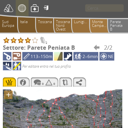

Sud
Italia
Toscana
Toscana
Lunigiana
Monte
Parete
Europa
Nord
Campaccio
Peniata
Ovest
B
2
Settore: Parete Peniata B
2/2

113–150m
2–6min
NE
Per editare entra nel tuo profilo
0
0
+
5c
6a
6a
5c
6a+
6a
6a
5c
6a+
6b+
5c
5c
6c
6b
6a
6a+
5c
5b+
6a+
6a+
6a
6a+
5b
4c
5c