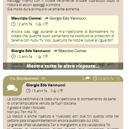
Passaggi intensi con il chiave veramente brutale sopratutto dopo la
rottura di alcuni appoggi a sinistra.
Già molto dura prima,ora veramente estrema.
Maurizio Ciomei
Giorgio Edo Vannucci
12 anni fa
0
0
Ancora ciao, oggi durante la mia ripetizione di Bombament ho
notato che qualche buon samaritano ha sostituito le protezioni di
Selenia con nuovi fix inox, qualcuno ha notizie nuove al riguardo?
Giorgio Edo Vannucci
Maurizio Ciomei
12 anni fa
1
0
Selenia è un mio vecchio tiro da me chiodato negli anni
Mostra tutte le altre risposte…
80,precisamente nel 1986.
Al momento non ho notizie recenti.
Circa tre anni orsono il tiro era stato richiodato, come sogno per
Via:
Bombement - 7c
2
12 anni fa
Martina e inteligenza motoria, con
Giorgio Edo Vannucci
piastrine e tasselli inox,ma su chi sia stato non so dire nulla.
Comunque complimenti per la tua ripetizione di Bombament un
13 anni fa
0
0
7c bello tosto,anche lei una mia via del lontanissimo 1984 e che a
dato il via all'arrampicata sportiva a Monsummano,innalzando di
La scorsa settimana c'è stata una ripetizione di bombamento da parte
fatto il limite dell'arrampicata in quel periodo.
di un'arrampicatore venuto da fuori toscana.
Il grado è stato ritoccato:
Non più 7b+ ma 7c.
Maurizio Ciomei
Giorgio Edo Vannucci
Lo stesso a anche ripetuto e rivalutato altri due tiri questa volta nel
12 anni fa
0
0
settore pala strapiombante(non ancora pubblicato sul sito).
La grande sfida valutandola 7a+ e mangiantini e tre valutandola 7b.
Ciao Giorgino è già un po che non ti vedo a monsummano,