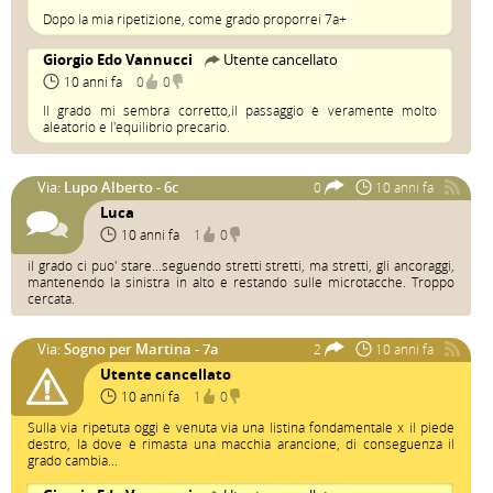
Dopo la mia ripetizione, come grado proporrei 7a+
Giorgio Edo Vannucci
Utente cancellato
10 anni fa
0
0
Il grado mi sembra corretto,il passaggio è veramente molto
aleatorio e l'equilibrio precario.
Via:
Lupo Alberto - 6c
0
10 anni fa
Luca
10 anni fa
1
0
il grado ci puo' stare...seguendo stretti stretti, ma stretti, gli ancoraggi,
mantenendo la sinistra in alto e restando sulle microtacche. Troppo
cercata.
Via:
Sogno per Martina - 7a
2
10 anni fa
Utente cancellato
10 anni fa
1
0
Sulla via ripetuta oggi è venuta via una listina fondamentale x il piede
destro, là dove è rimasta una macchia arancione, di conseguenza il
grado cambia...