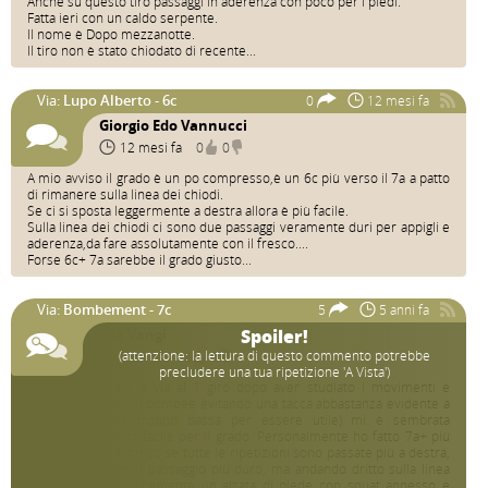
Anche su questo tiro passaggi in aderenza con poco per i piedi.
Fatta ieri con un caldo serpente.
Il nome è Dopo mezzanotte.
Il tiro non è stato chiodato di recente...
Via:
Lupo Alberto - 6c
0
12 mesi fa
Giorgio Edo Vannucci
12 mesi fa
0
0
A mio avviso il grado è un po compresso,è un 6c più verso il 7a a patto
di rimanere sulla linea dei chiodi.
Se ci si sposta leggermente a destra allora è più facile.
Sulla linea dei chiodi ci sono due passaggi veramente duri per appigli e
aderenza,da fare assolutamente con il fresco....
Forse 6c+ 7a sarebbe il grado giusto...
Via:
Bombement - 7c
5
5 anni fa
Elia Vangi
Spoiler!
(attenzione: la lettura di questo commento potrebbe
5 anni fa
2
0
precludere una tua ripetizione 'A Vista')
Oggi ho ripetuto la via al 1 giro dopo aver studiato i movimenti e
passando dritto sul bombeè evitando una tacca abbastanza evidente a
destra (per me troppo bassa per essere utile) mi è sembrata
veramente troppo facile per il grado. Personalmente ho fatto 7a+ più
duri di questo. Non so se tutte le ripetizioni sono passate più a destra,
rendendo magari il passaggio più duro, ma andando dritto sulla linea
dei rinvii è semplicemente un alzata di piede con squat annesso e