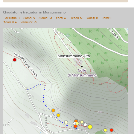
Chiodatori e tracciatori in Monsummano
Barsuglia B.
Cambi S.
Ciomei M.
Corsi A.
Fiesoli M.
Palagi R.
Romei F.
Tomasi A.
Vannucci G.