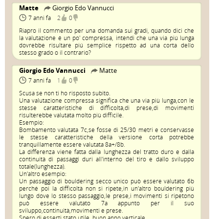
Matte
Giorgio Edo Vannucci
7 anni fa
2
0
Riapro il commento per una domanda sui gradi, quando dici che
la valutazione é un po' compressa, intendi che una via piú lunga
dovrebbe risultare piú semplice rispetto ad una corta dello
stesso grado o il contrario?
Giorgio Edo Vannucci
Matte
7 anni fa
1
0
Scusa se non ti ho risposto subito.
Una valutazione compressa significa che una via più lunga,con le
stesse caratteristiche di difficoltà,di prese,di movimenti
risulterebbe valutata molto più difficile.
Esempio:
Bombamento valutata 7c,se fosse di 25/30 metri e conservasse
le stesse caratteristiche della versione corta potrebbe
tranquillamente essere valutata 8a+/8b.
La differenza viene fatta dalla lunghezza del tratto duro e dalla
continuità di passaggi duri all'interno del tiro e dallo sviluppo
totale(lunghezza).
Un'altro esempio:
Un passaggio di bouldering secco unico può essere valutato 6b
perché poi la difficoltà non si ripete,in un'altro bouldering più
lungo dove lo stesso passaggio,le prese,i movimenti si ripetono
può essere valutato 7a appunto per il suo
sviluppo,continuità,movimenti e prese.
Spero di esserti stato utile, buon anno verticale.