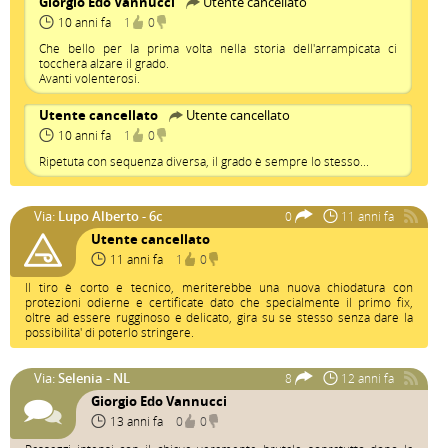
Giorgio Edo Vannucci
Utente cancellato
10 anni fa
1
0
Che bello per la prima volta nella storia dell'arrampicata ci
toccherà alzare il grado.
Avanti volenterosi.
Utente cancellato
Utente cancellato
10 anni fa
1
0
Ripetuta con sequenza diversa, il grado è sempre lo stesso...
Via:
Lupo Alberto - 6c
0
11 anni fa
Utente cancellato
11 anni fa
1
0
Il tiro è corto e tecnico, meriterebbe una nuova chiodatura con
protezioni odierne e certificate dato che specialmente il primo fix,
oltre ad essere rugginoso e delicato, gira su se stesso senza dare la
possibilita' di poterlo stringere.
Via:
Selenia - NL
8
12 anni fa
Giorgio Edo Vannucci
13 anni fa
0
0