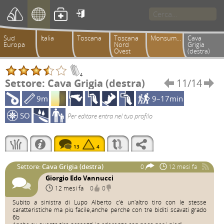

Sud
Italia
Toscana
Toscana
Monsummano
Cava
Europa
Nord
Grigia
Ovest
(destra)
4
Settore: Cava Grigia (destra)
11/14


9m
9–17min
SO
Per editare entra nel tuo profilo
13
4
Settore:
Cava Grigia (destra)
0
12 mesi fa
Giorgio Edo Vannucci
12 mesi fa
0
0
Subito a sinistra di Lupo Alberto c'è un'altro tiro con le stesse
caratteristiche ma più facile,anche perché con tre biditi scavati grado
6b