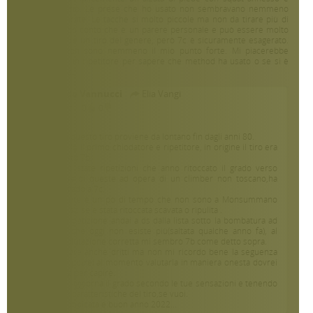
molto equilibrio. Le prese che ho usato non sembravano nemmeno
rotte o migliorate. Le tacche si molto piccole ma non da tirare più di
tanto. Mi rendo conto che è un parere personale e può essere molto
difficile gradare un tiro del genere, però 7c è sicuramente esagerato.
Le placche non sono nemmeno il mio punto forte. Mi piacerebbe
parlarne con un ripetitore per sapere che method ha usato o se si è
rotto qualcosa.
Giorgio Edo Vannucci
Elia Vangi
5 anni fa
0
0
Ciao.
La storia di questo tiro proviene da lontano fin dagli anni 80.
Sono stato io il primo chiodatore e ripetitore, in origine il tiro era
stato valutato 7b.
Poi ci sono state ripetizioni che anno ritoccato il grado verso
l'alto,l'ultima di queste ad opera di un climber non toscano,ha
portato il grado a 7c.
Sinceramente è un po di tempo che non sono a Monsummano
quindi non so se è stata ritoccata scavata o ripulita .
Nella mia ripetizione andai a ds dalla lista sotto la bombatura ad
una presa che oggi non esiste più(saltata qualche anno fa), al
tempo la valutazione corretta mi sembrò 7b come detto sopra.
Si può andare anche dritti ma non mi ricordo bene la seguenza
quindi non potrei al momento valutarla in maniera onesta dovrei
rifarla dritta per capire.
Comunque aggiorna il grado secondo le tue sensazioni e tenendo
conto delle caratteristiche del tiro,se vuoi.
Buona arrampicata e buon anno 2022...