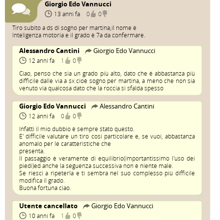
Giorgio Edo Vannucci
13 anni fa
0
0
Tiro subito a ds di sogno per martina,il nome è
Inteligenza motoria e il grado è 7a da confermare.
Alessandro Cantini
Giorgio Edo Vannucci
12 anni fa
1
0
Ciao, penso che sia un grado più alto, dato che è abbastanza più
difficile dalle via a sx cioè sogno per martina, a meno che non sia
venuto via qualcosa dato che la roccia si sfalda spesso
Giorgio Edo Vannucci
Alessandro Cantini
12 anni fa
0
0
Infatti il mio dubbio è sempre stato questo.
E' difficile valutare un tiro cosi particolare e, se vuoi, abbastanza
anomalo per le caratteristiche che
presenta.
Il passaggio è veramente di equilibrio(importantissimo l'uso dei
piedi)ed anche la seguenza successiva non è niente male.
Se riesci a ripeterla e ti sembra nel suo complesso più difficile
modifica il grado.
Buona fortuna ciao.
Utente cancellato
Giorgio Edo Vannucci
10 anni fa
1
0