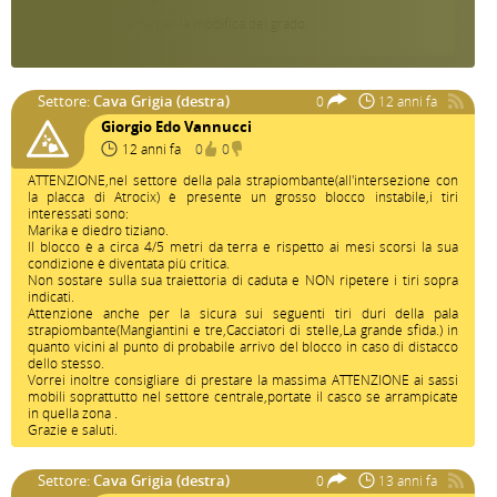
Nessun problema per la modifica del grado.
Grazie
Settore:
Cava Grigia (destra)
0
12 anni fa
Giorgio Edo Vannucci
12 anni fa
0
0
ATTENZIONE,nel settore della pala strapiombante(all'intersezione con
la placca di Atrocix) è presente un grosso blocco instabile,i tiri
interessati sono:
Marika e diedro tiziano.
Il blocco è a circa 4/5 metri da terra e rispetto ai mesi scorsi la sua
condizione è diventata più critica.
Non sostare sulla sua traiettoria di caduta e NON ripetere i tiri sopra
indicati.
Attenzione anche per la sicura sui seguenti tiri duri della pala
strapiombante(Mangiantini e tre,Cacciatori di stelle,La grande sfida.) in
quanto vicini al punto di probabile arrivo del blocco in caso di distacco
dello stesso.
Vorrei inoltre consigliare di prestare la massima ATTENZIONE ai sassi
mobili soprattutto nel settore centrale,portate il casco se arrampicate
in quella zona .
Grazie e saluti.
Settore:
Cava Grigia (destra)
0
13 anni fa