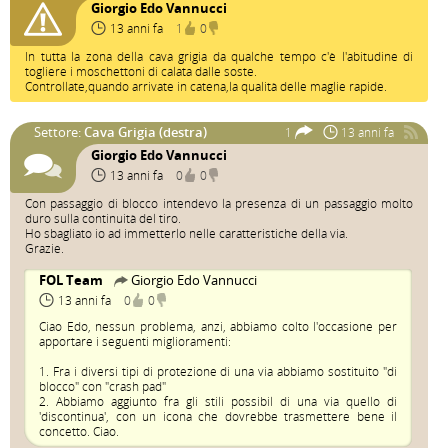
Giorgio Edo Vannucci
13 anni fa
1
0
In tutta la zona della cava grigia da qualche tempo c'è l'abitudine di
togliere i moschettoni di calata dalle soste.
Controllate,quando arrivate in catena,la qualità delle maglie rapide.
Settore:
Cava Grigia (destra)
1
13 anni fa
Giorgio Edo Vannucci
13 anni fa
0
0
Con passaggio di blocco intendevo la presenza di un passaggio molto
duro sulla continuità del tiro.
Ho sbagliato io ad immetterlo nelle caratteristiche della via.
Grazie.
FOL Team
Giorgio Edo Vannucci
13 anni fa
0
0
Ciao Edo, nessun problema, anzi, abbiamo colto l'occasione per
apportare i seguenti miglioramenti:
1. Fra i diversi tipi di protezione di una via abbiamo sostituito "di
blocco" con "crash pad"
2. Abbiamo aggiunto fra gli stili possibil di una via quello di
'discontinua', con un icona che dovrebbe trasmettere bene il
concetto. Ciao.