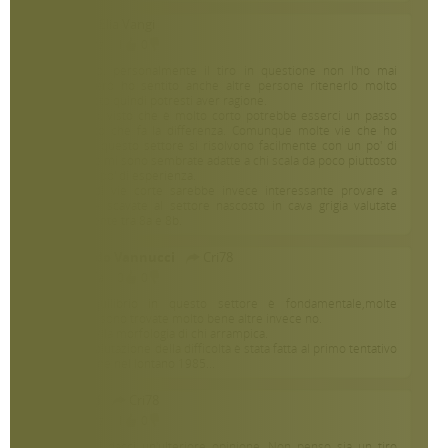
Cri78
Elia Vangi
5 anni fa
1
0
Buongiorno, personalmente il tiro in questione non l'ho mai
provato però ho sentito anche altre persone ritenerlo molto
sovragradato quindi potresti aver ragione.
Poi non so, visto che è molto corto potrebbe esserci un passo
morfologico che fa la differenza. Comunque molte vie che ho
provato in questo settore si risolvono facilmente con un po' di
equilibrio e mi sono sembrate adatte a chi scala da poco piuttosto
a chi ha un po' di esperienza.
Parlando di vie corte sarebbe invece interessante provare a
ripetere le scavate al settore nascosto in cava grigia valutate
recentemente tra 8a e 8b.
Giorgio Edo Vannucci
Cri78
5 anni fa
0
0
Infatti l'equilibrio in questo settore è fondamentale,molte
persone si sono trovate molto bene altre invece no.
Dipende dalla morfologia di chi arrampica.
La prima valutazione della difficoltà è stata fatta al primo tentativo
di ripetizione nel lontano 1985...
Elia Vangi
Cri78
5 anni fa
1
0
Se la provi dacci un'ulteriore opinione. Non penso sia un tiro