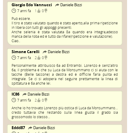
Giorgio Edo Vannucci
Daniele Bizzi
7 anni fa
1
0
Può essere.
Il tiro è stato valutato quando è stato aperto,alla prima ripetizione
in libera con tutti gli appoggi presenti.
Anche selenia è stata valutata 8a quando era integra,adesso
manca della roba ed è tutto da rifare(ripetizione e valutazione).
Ciao..
Simone Carelli
Daniele Bizzi
7 anni fa
2
0
Personalmente attribuisco 6a ad Entrambi. Lorenzo è senz'altro
6a, il problema è che su Luca da Monsummano ci si aiuta con le
tacche (Belle taccone) a destra ed è difficile farla pulita ed
integrale. Se ci si adopera nel seguire prettamente la linea di
spittatura è 6a anche lei.
IC86
Daniele Bizzi
7 anni fa
2
0
Anche io ho trovato Lorenzo più ostica di Luca da Monsummano...
credo tuttavia che restando sulla linea giusta il grado sia
grossomodo lo stesso...
Eddd87
Daniele Bizzi