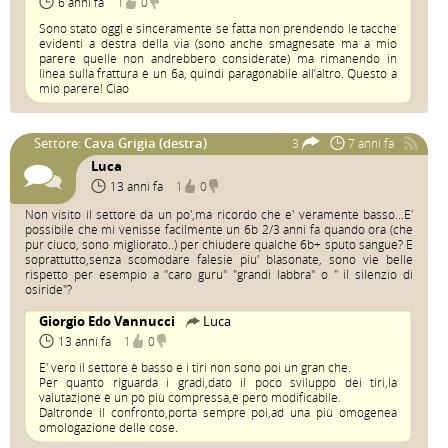
6 anni fa
1
0
Sono stato oggi e sinceramente se fatta non prendendo le tacche
evidenti a destra della via (sono anche smagnesate ma a mio
parere quelle non andrebbero considerate) ma rimanendo in
linea sulla frattura è un 6a, quindi paragonabile all’altro. Questo a
mio parere! Ciao
Settore:
Cava Grigia (destra)
3
7 anni fa
Luca
13 anni fa
1
0
Non visito il settore da un po',ma ricordo che e' veramente basso...E'
possibile che mi venisse facilmente un 6b 2/3 anni fa quando ora (che
pur ciuco, sono migliorato..) per chiudere qualche 6b+ sputo sangue? E
soprattutto,senza scomodare falesie piu' blasonate, sono vie belle
rispetto per esempio a "caro guru" "grandi labbra" o " il silenzio di
osiride"?
Giorgio Edo Vannucci
Luca
13 anni fa
1
0
E' vero il settore è basso e i tiri non sono poi un gran che.
Per quanto riguarda i gradi,dato il poco sviluppo dei tiri,la
valutazione è un pò più compressa,è però modificabile.
Daltronde il confronto,porta sempre poi,ad una più omogenea
omologazione delle cose.