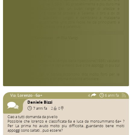
morfo, certo che se sei 1.50 o 1.90 probabilmente è più duro ma
altrimenti offre soluzioni per un buon range di altezze e
morfologie. Una via corta da provare è Selenia, il tiro a dx di
Bombement. Ho guardato i singoli e sembrano a malapena
fattibili. Non è decisamente uno stile facile ne da principianti a
mio parere. Direi piuttosto che è selettivo.
Giorgio Edo Vannucci
Elia Vangi
5 anni fa
0
0
Concordo.
Selenia è una bella sfida.
Passaggio singolo secco,al tempo della ripetizione(1986) valutato
8a dopo diversi tentativi e con almeno due o tre appoggi in più sul
passo chiave.
Anche l'entrata non e`banale,occorrono dita molto forti per le
piccole prese presenti e un'ottima mobilità articolare...
Via:
Lorenzo - 6a+
4
6 anni fa
Daniele Bizzi
7 anni fa
2
0
Ciao a tutti domanda da pivello
Possibile che lorenzo e classificata 6a e luca da monsummano 6a+ ?
Per La prima ho avuto molto piu difficolta...guardando bene molti
appoggi sono saltati...puo essere?