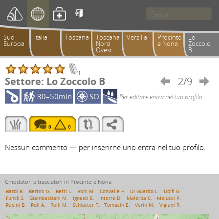

Sud
Italia
Toscana
Toscana
Versilia
Procinto
Lo
Europa
Nord
e Nona
Zoccolo
Ovest
B
1
Settore: Lo Zoccolo B
2/9


30–50min
SO
Per editare entra nel tuo profilo
0
0
Nessun commento — per inserirne uno entra nel tuo profilo.
Chiodatori e tracciatori in Procinto e Nona
Bardi B.
Bertini G.
Betti L.
Boni M.
Convalle F.
Di Guardo L.
Dolfi G.
Funck S.
Giambastiani M.
Ignesti E.
Intorre D.
Malerba C.
Melucci P.
Pacini B.
Poli A.
Rulli M.
Schlatter F.
Tomasin E.
Verin M.
Vigiani R.